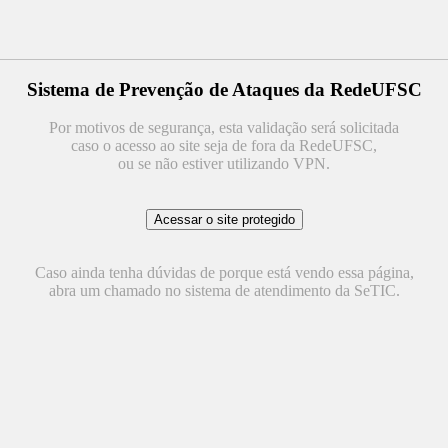
Sistema de Prevenção de Ataques da RedeUFSC
Por motivos de segurança, esta validação será solicitada
caso o acesso ao site seja de fora da RedeUFSC,
ou se não estiver utilizando VPN.
Caso ainda tenha dúvidas de porque está vendo essa página,
abra um chamado no sistema de atendimento da SeTIC.