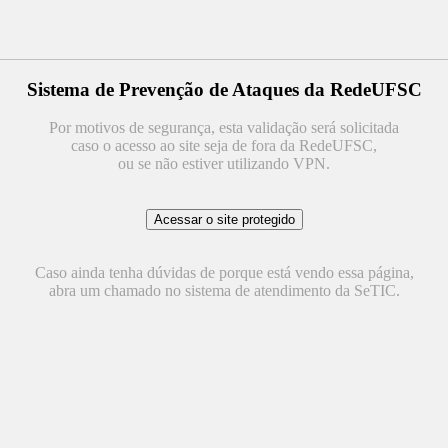
Sistema de Prevenção de Ataques da RedeUFSC
Por motivos de segurança, esta validação será solicitada
caso o acesso ao site seja de fora da RedeUFSC,
ou se não estiver utilizando VPN.
Caso ainda tenha dúvidas de porque está vendo essa página,
abra um chamado no sistema de atendimento da SeTIC.