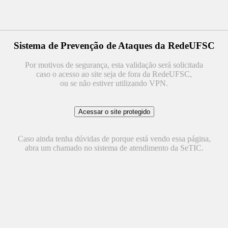
Sistema de Prevenção de Ataques da RedeUFSC
Por motivos de segurança, esta validação será solicitada
caso o acesso ao site seja de fora da RedeUFSC,
ou se não estiver utilizando VPN.
Caso ainda tenha dúvidas de porque está vendo essa página,
abra um chamado no sistema de atendimento da SeTIC.