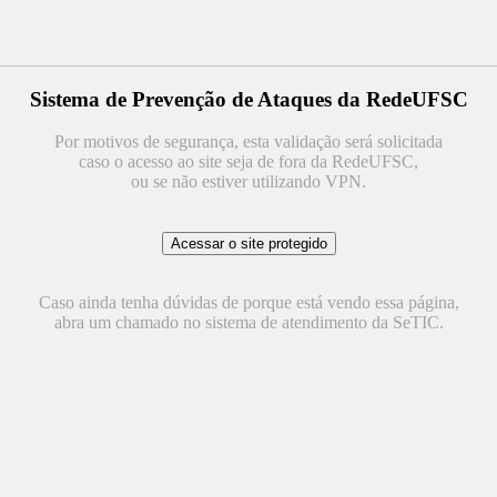
Sistema de Prevenção de Ataques da RedeUFSC
Por motivos de segurança, esta validação será solicitada
caso o acesso ao site seja de fora da RedeUFSC,
ou se não estiver utilizando VPN.
Caso ainda tenha dúvidas de porque está vendo essa página,
abra um chamado no sistema de atendimento da SeTIC.