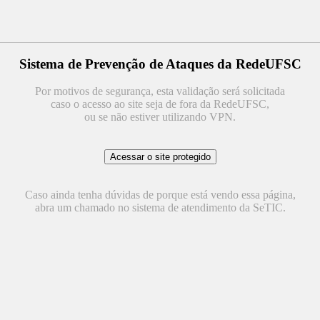
Sistema de Prevenção de Ataques da RedeUFSC
Por motivos de segurança, esta validação será solicitada
caso o acesso ao site seja de fora da RedeUFSC,
ou se não estiver utilizando VPN.
Caso ainda tenha dúvidas de porque está vendo essa página,
abra um chamado no sistema de atendimento da SeTIC.