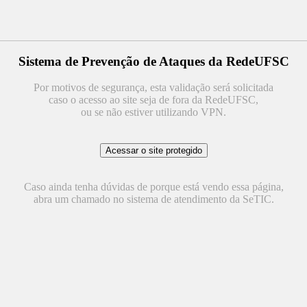
Sistema de Prevenção de Ataques da RedeUFSC
Por motivos de segurança, esta validação será solicitada
caso o acesso ao site seja de fora da RedeUFSC,
ou se não estiver utilizando VPN.
Caso ainda tenha dúvidas de porque está vendo essa página,
abra um chamado no sistema de atendimento da SeTIC.