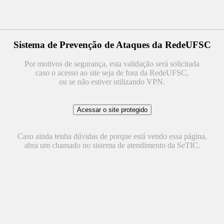
Sistema de Prevenção de Ataques da RedeUFSC
Por motivos de segurança, esta validação será solicitada
caso o acesso ao site seja de fora da RedeUFSC,
ou se não estiver utilizando VPN.
Caso ainda tenha dúvidas de porque está vendo essa página,
abra um chamado no sistema de atendimento da SeTIC.