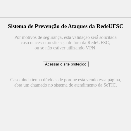
Sistema de Prevenção de Ataques da RedeUFSC
Por motivos de segurança, esta validação será solicitada
caso o acesso ao site seja de fora da RedeUFSC,
ou se não estiver utilizando VPN.
Caso ainda tenha dúvidas de porque está vendo essa página,
abra um chamado no sistema de atendimento da SeTIC.