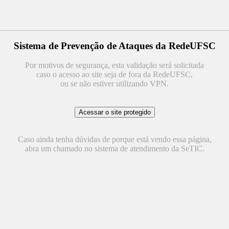
Sistema de Prevenção de Ataques da RedeUFSC
Por motivos de segurança, esta validação será solicitada
caso o acesso ao site seja de fora da RedeUFSC,
ou se não estiver utilizando VPN.
Caso ainda tenha dúvidas de porque está vendo essa página,
abra um chamado no sistema de atendimento da SeTIC.