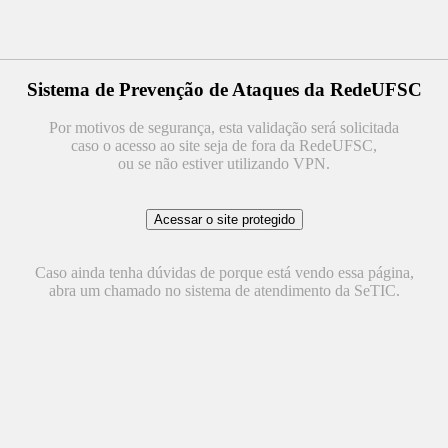
Sistema de Prevenção de Ataques da RedeUFSC
Por motivos de segurança, esta validação será solicitada
caso o acesso ao site seja de fora da RedeUFSC,
ou se não estiver utilizando VPN.
Caso ainda tenha dúvidas de porque está vendo essa página,
abra um chamado no sistema de atendimento da SeTIC.