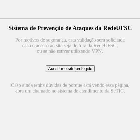
Sistema de Prevenção de Ataques da RedeUFSC
Por motivos de segurança, esta validação será solicitada
caso o acesso ao site seja de fora da RedeUFSC,
ou se não estiver utilizando VPN.
Caso ainda tenha dúvidas de porque está vendo essa página,
abra um chamado no sistema de atendimento da SeTIC.