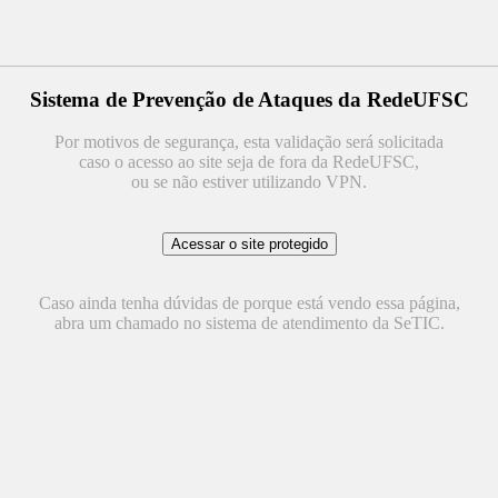
Sistema de Prevenção de Ataques da RedeUFSC
Por motivos de segurança, esta validação será solicitada
caso o acesso ao site seja de fora da RedeUFSC,
ou se não estiver utilizando VPN.
Caso ainda tenha dúvidas de porque está vendo essa página,
abra um chamado no sistema de atendimento da SeTIC.