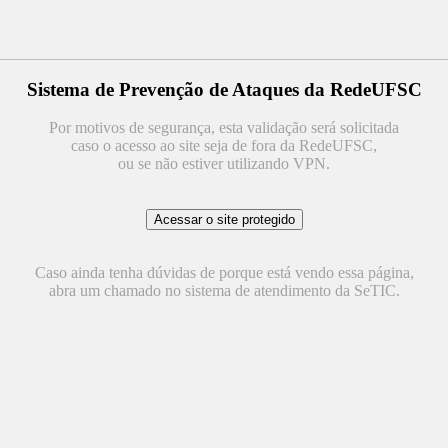
Sistema de Prevenção de Ataques da RedeUFSC
Por motivos de segurança, esta validação será solicitada
caso o acesso ao site seja de fora da RedeUFSC,
ou se não estiver utilizando VPN.
Caso ainda tenha dúvidas de porque está vendo essa página,
abra um chamado no sistema de atendimento da SeTIC.