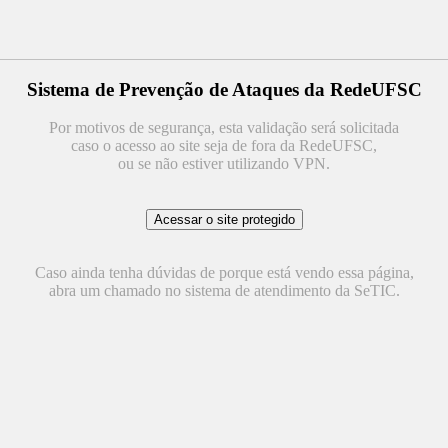
Sistema de Prevenção de Ataques da RedeUFSC
Por motivos de segurança, esta validação será solicitada
caso o acesso ao site seja de fora da RedeUFSC,
ou se não estiver utilizando VPN.
Caso ainda tenha dúvidas de porque está vendo essa página,
abra um chamado no sistema de atendimento da SeTIC.