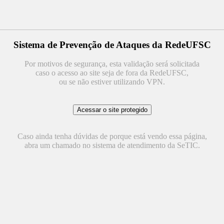
Sistema de Prevenção de Ataques da RedeUFSC
Por motivos de segurança, esta validação será solicitada
caso o acesso ao site seja de fora da RedeUFSC,
ou se não estiver utilizando VPN.
Caso ainda tenha dúvidas de porque está vendo essa página,
abra um chamado no sistema de atendimento da SeTIC.