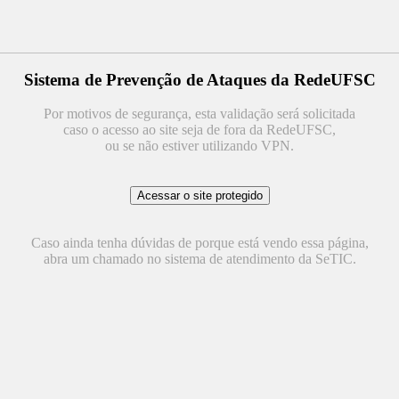
Sistema de Prevenção de Ataques da RedeUFSC
Por motivos de segurança, esta validação será solicitada
caso o acesso ao site seja de fora da RedeUFSC,
ou se não estiver utilizando VPN.
Caso ainda tenha dúvidas de porque está vendo essa página,
abra um chamado no sistema de atendimento da SeTIC.