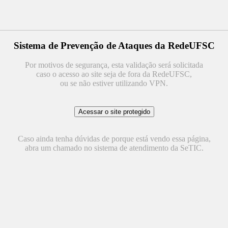
Sistema de Prevenção de Ataques da RedeUFSC
Por motivos de segurança, esta validação será solicitada
caso o acesso ao site seja de fora da RedeUFSC,
ou se não estiver utilizando VPN.
Caso ainda tenha dúvidas de porque está vendo essa página,
abra um chamado no sistema de atendimento da SeTIC.