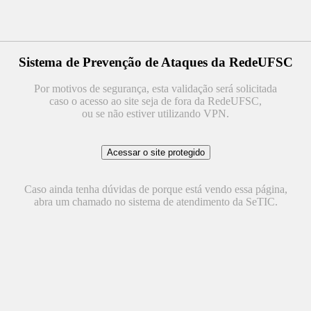
Sistema de Prevenção de Ataques da RedeUFSC
Por motivos de segurança, esta validação será solicitada
caso o acesso ao site seja de fora da RedeUFSC,
ou se não estiver utilizando VPN.
Caso ainda tenha dúvidas de porque está vendo essa página,
abra um chamado no sistema de atendimento da SeTIC.