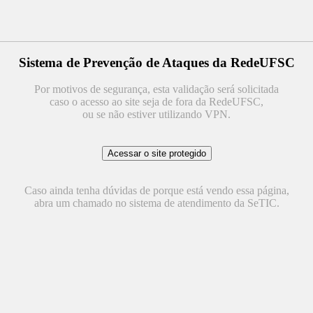
Sistema de Prevenção de Ataques da RedeUFSC
Por motivos de segurança, esta validação será solicitada
caso o acesso ao site seja de fora da RedeUFSC,
ou se não estiver utilizando VPN.
Caso ainda tenha dúvidas de porque está vendo essa página,
abra um chamado no sistema de atendimento da SeTIC.