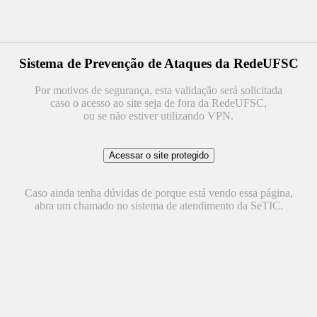
Sistema de Prevenção de Ataques da RedeUFSC
Por motivos de segurança, esta validação será solicitada
caso o acesso ao site seja de fora da RedeUFSC,
ou se não estiver utilizando VPN.
Caso ainda tenha dúvidas de porque está vendo essa página,
abra um chamado no sistema de atendimento da SeTIC.