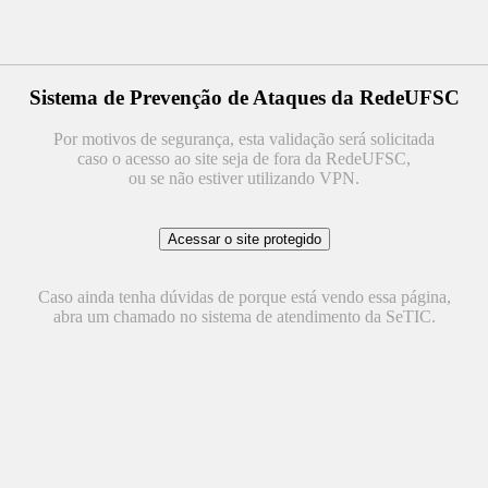
Sistema de Prevenção de Ataques da RedeUFSC
Por motivos de segurança, esta validação será solicitada
caso o acesso ao site seja de fora da RedeUFSC,
ou se não estiver utilizando VPN.
Caso ainda tenha dúvidas de porque está vendo essa página,
abra um chamado no sistema de atendimento da SeTIC.