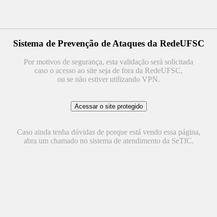
Sistema de Prevenção de Ataques da RedeUFSC
Por motivos de segurança, esta validação será solicitada
caso o acesso ao site seja de fora da RedeUFSC,
ou se não estiver utilizando VPN.
Caso ainda tenha dúvidas de porque está vendo essa página,
abra um chamado no sistema de atendimento da SeTIC.