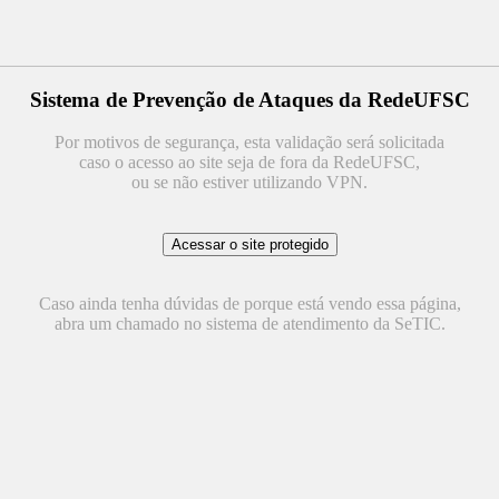
Sistema de Prevenção de Ataques da RedeUFSC
Por motivos de segurança, esta validação será solicitada
caso o acesso ao site seja de fora da RedeUFSC,
ou se não estiver utilizando VPN.
Caso ainda tenha dúvidas de porque está vendo essa página,
abra um chamado no sistema de atendimento da SeTIC.