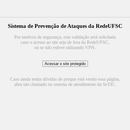
Sistema de Prevenção de Ataques da RedeUFSC
Por motivos de segurança, esta validação será solicitada
caso o acesso ao site seja de fora da RedeUFSC,
ou se não estiver utilizando VPN.
Caso ainda tenha dúvidas de porque está vendo essa página,
abra um chamado no sistema de atendimento da SeTIC.