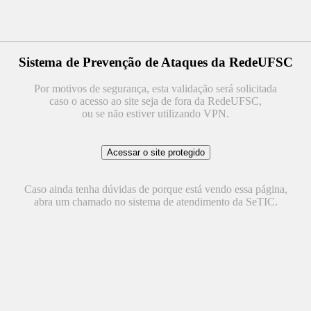
Sistema de Prevenção de Ataques da RedeUFSC
Por motivos de segurança, esta validação será solicitada
caso o acesso ao site seja de fora da RedeUFSC,
ou se não estiver utilizando VPN.
Caso ainda tenha dúvidas de porque está vendo essa página,
abra um chamado no sistema de atendimento da SeTIC.