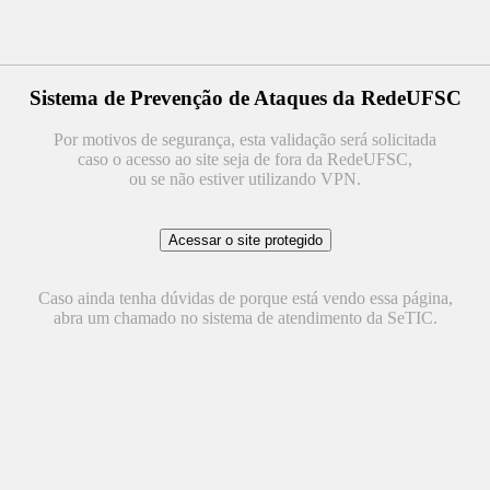
Sistema de Prevenção de Ataques da RedeUFSC
Por motivos de segurança, esta validação será solicitada
caso o acesso ao site seja de fora da RedeUFSC,
ou se não estiver utilizando VPN.
Caso ainda tenha dúvidas de porque está vendo essa página,
abra um chamado no sistema de atendimento da SeTIC.