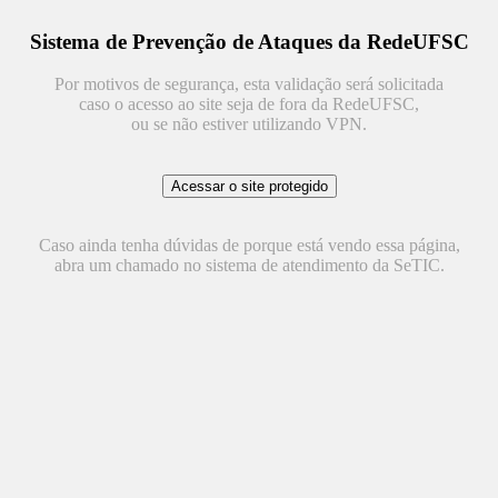
Sistema de Prevenção de Ataques da RedeUFSC
Por motivos de segurança, esta validação será solicitada
caso o acesso ao site seja de fora da RedeUFSC,
ou se não estiver utilizando VPN.
Caso ainda tenha dúvidas de porque está vendo essa página,
abra um chamado no sistema de atendimento da SeTIC.