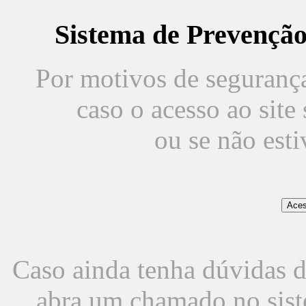
Sistema de Prevençã
Por motivos de segurança,
caso o acesso ao sit
ou se não est
Caso ainda tenha dúvidas d
abra um chamado no sist