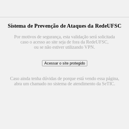
Sistema de Prevenção de Ataques da RedeUFSC
Por motivos de segurança, esta validação será solicitada
caso o acesso ao site seja de fora da RedeUFSC,
ou se não estiver utilizando VPN.
Caso ainda tenha dúvidas de porque está vendo essa página,
abra um chamado no sistema de atendimento da SeTIC.