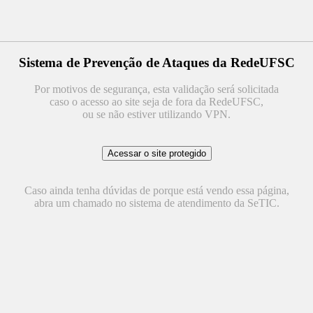
Sistema de Prevenção de Ataques da RedeUFSC
Por motivos de segurança, esta validação será solicitada
caso o acesso ao site seja de fora da RedeUFSC,
ou se não estiver utilizando VPN.
Caso ainda tenha dúvidas de porque está vendo essa página,
abra um chamado no sistema de atendimento da SeTIC.