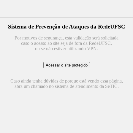
Sistema de Prevenção de Ataques da RedeUFSC
Por motivos de segurança, esta validação será solicitada
caso o acesso ao site seja de fora da RedeUFSC,
ou se não estiver utilizando VPN.
Caso ainda tenha dúvidas de porque está vendo essa página,
abra um chamado no sistema de atendimento da SeTIC.