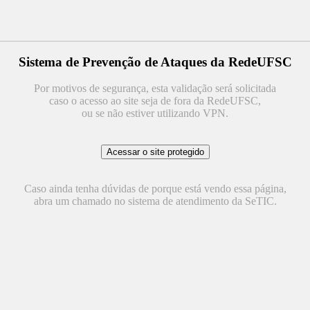
Sistema de Prevenção de Ataques da RedeUFSC
Por motivos de segurança, esta validação será solicitada
caso o acesso ao site seja de fora da RedeUFSC,
ou se não estiver utilizando VPN.
Caso ainda tenha dúvidas de porque está vendo essa página,
abra um chamado no sistema de atendimento da SeTIC.