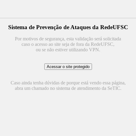
Sistema de Prevenção de Ataques da RedeUFSC
Por motivos de segurança, esta validação será solicitada
caso o acesso ao site seja de fora da RedeUFSC,
ou se não estiver utilizando VPN.
Caso ainda tenha dúvidas de porque está vendo essa página,
abra um chamado no sistema de atendimento da SeTIC.