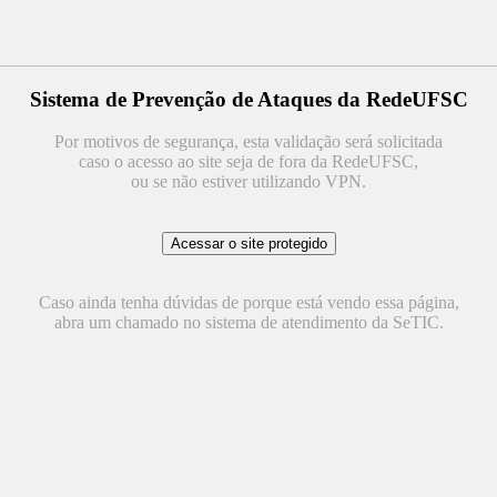
Sistema de Prevenção de Ataques da RedeUFSC
Por motivos de segurança, esta validação será solicitada
caso o acesso ao site seja de fora da RedeUFSC,
ou se não estiver utilizando VPN.
Caso ainda tenha dúvidas de porque está vendo essa página,
abra um chamado no sistema de atendimento da SeTIC.