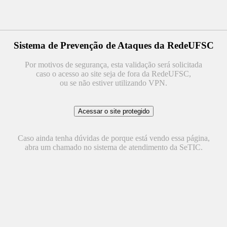
Sistema de Prevenção de Ataques da RedeUFSC
Por motivos de segurança, esta validação será solicitada
caso o acesso ao site seja de fora da RedeUFSC,
ou se não estiver utilizando VPN.
Caso ainda tenha dúvidas de porque está vendo essa página,
abra um chamado no sistema de atendimento da SeTIC.