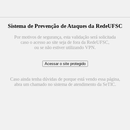
Sistema de Prevenção de Ataques da RedeUFSC
Por motivos de segurança, esta validação será solicitada
caso o acesso ao site seja de fora da RedeUFSC,
ou se não estiver utilizando VPN.
Caso ainda tenha dúvidas de porque está vendo essa página,
abra um chamado no sistema de atendimento da SeTIC.