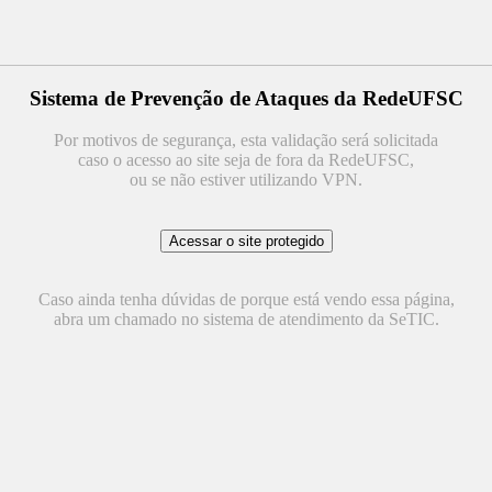
Sistema de Prevenção de Ataques da RedeUFSC
Por motivos de segurança, esta validação será solicitada
caso o acesso ao site seja de fora da RedeUFSC,
ou se não estiver utilizando VPN.
Caso ainda tenha dúvidas de porque está vendo essa página,
abra um chamado no sistema de atendimento da SeTIC.