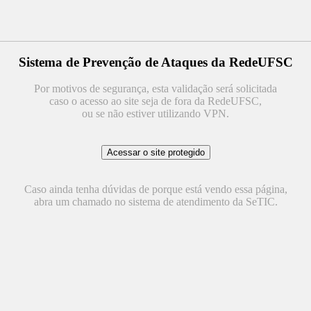
Sistema de Prevenção de Ataques da RedeUFSC
Por motivos de segurança, esta validação será solicitada
caso o acesso ao site seja de fora da RedeUFSC,
ou se não estiver utilizando VPN.
Caso ainda tenha dúvidas de porque está vendo essa página,
abra um chamado no sistema de atendimento da SeTIC.