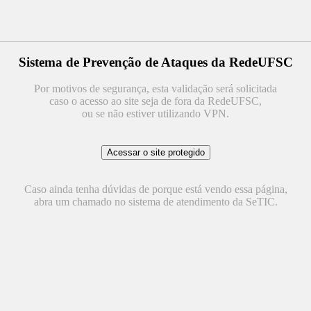
Sistema de Prevenção de Ataques da RedeUFSC
Por motivos de segurança, esta validação será solicitada
caso o acesso ao site seja de fora da RedeUFSC,
ou se não estiver utilizando VPN.
Caso ainda tenha dúvidas de porque está vendo essa página,
abra um chamado no sistema de atendimento da SeTIC.