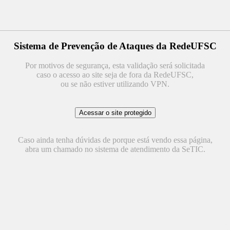
Sistema de Prevenção de Ataques da RedeUFSC
Por motivos de segurança, esta validação será solicitada
caso o acesso ao site seja de fora da RedeUFSC,
ou se não estiver utilizando VPN.
Caso ainda tenha dúvidas de porque está vendo essa página,
abra um chamado no sistema de atendimento da SeTIC.