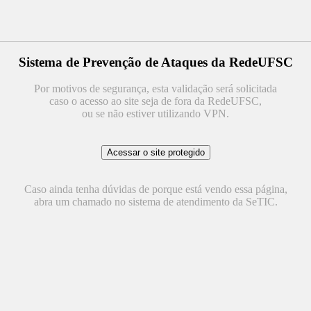
Sistema de Prevenção de Ataques da RedeUFSC
Por motivos de segurança, esta validação será solicitada
caso o acesso ao site seja de fora da RedeUFSC,
ou se não estiver utilizando VPN.
Caso ainda tenha dúvidas de porque está vendo essa página,
abra um chamado no sistema de atendimento da SeTIC.