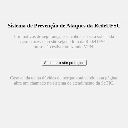
Sistema de Prevenção de Ataques da RedeUFSC
Por motivos de segurança, esta validação será solicitada
caso o acesso ao site seja de fora da RedeUFSC,
ou se não estiver utilizando VPN.
Caso ainda tenha dúvidas de porque está vendo essa página,
abra um chamado no sistema de atendimento da SeTIC.