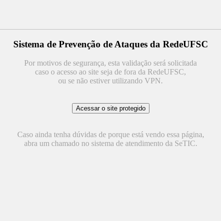
Sistema de Prevenção de Ataques da RedeUFSC
Por motivos de segurança, esta validação será solicitada
caso o acesso ao site seja de fora da RedeUFSC,
ou se não estiver utilizando VPN.
Caso ainda tenha dúvidas de porque está vendo essa página,
abra um chamado no sistema de atendimento da SeTIC.