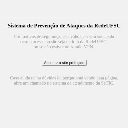
Sistema de Prevenção de Ataques da RedeUFSC
Por motivos de segurança, esta validação será solicitada
caso o acesso ao site seja de fora da RedeUFSC,
ou se não estiver utilizando VPN.
Caso ainda tenha dúvidas de porque está vendo essa página,
abra um chamado no sistema de atendimento da SeTIC.