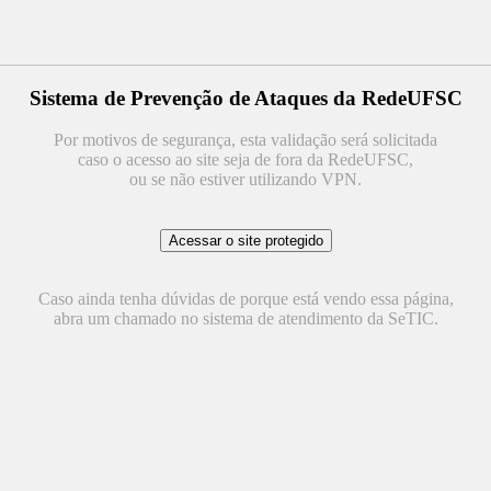
Sistema de Prevenção de Ataques da RedeUFSC
Por motivos de segurança, esta validação será solicitada
caso o acesso ao site seja de fora da RedeUFSC,
ou se não estiver utilizando VPN.
Caso ainda tenha dúvidas de porque está vendo essa página,
abra um chamado no sistema de atendimento da SeTIC.