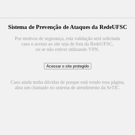
Sistema de Prevenção de Ataques da RedeUFSC
Por motivos de segurança, esta validação será solicitada
caso o acesso ao site seja de fora da RedeUFSC,
ou se não estiver utilizando VPN.
Caso ainda tenha dúvidas de porque está vendo essa página,
abra um chamado no sistema de atendimento da SeTIC.