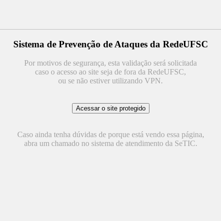
Sistema de Prevenção de Ataques da RedeUFSC
Por motivos de segurança, esta validação será solicitada
caso o acesso ao site seja de fora da RedeUFSC,
ou se não estiver utilizando VPN.
Caso ainda tenha dúvidas de porque está vendo essa página,
abra um chamado no sistema de atendimento da SeTIC.