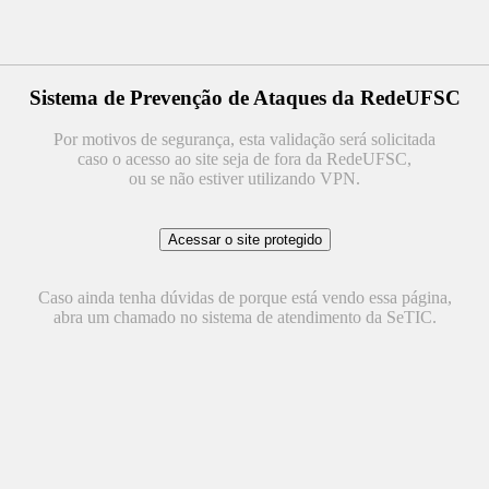
Sistema de Prevenção de Ataques da RedeUFSC
Por motivos de segurança, esta validação será solicitada
caso o acesso ao site seja de fora da RedeUFSC,
ou se não estiver utilizando VPN.
Caso ainda tenha dúvidas de porque está vendo essa página,
abra um chamado no sistema de atendimento da SeTIC.