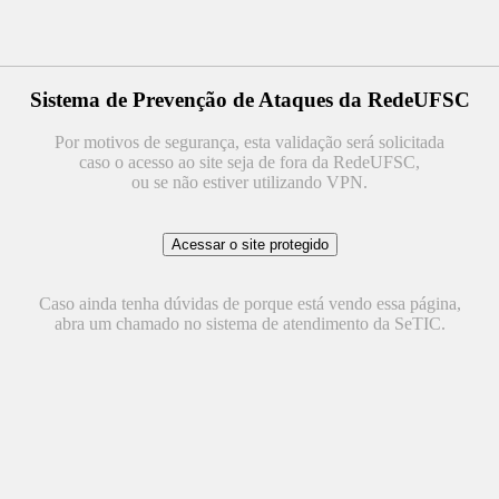
Sistema de Prevenção de Ataques da RedeUFSC
Por motivos de segurança, esta validação será solicitada
caso o acesso ao site seja de fora da RedeUFSC,
ou se não estiver utilizando VPN.
Caso ainda tenha dúvidas de porque está vendo essa página,
abra um chamado no sistema de atendimento da SeTIC.