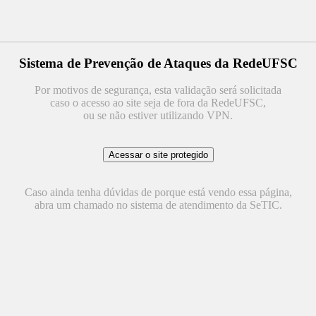
Sistema de Prevenção de Ataques da RedeUFSC
Por motivos de segurança, esta validação será solicitada
caso o acesso ao site seja de fora da RedeUFSC,
ou se não estiver utilizando VPN.
Caso ainda tenha dúvidas de porque está vendo essa página,
abra um chamado no sistema de atendimento da SeTIC.